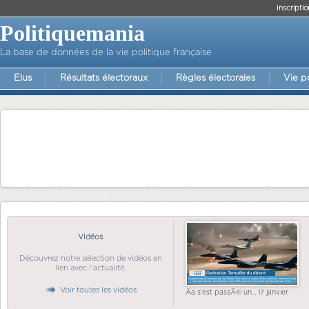
Inscriptio
Politiquemania
La base de données de la vie politique française
Elus
Résultats électoraux
Règles électorales
Vie p
Vidéos
Découvrez notre sélection de vidéos en
lien avec l'actualité.
Voir toutes les vidéos
Ãa s'est passÃ© un... 17 janvier