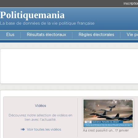
Inscriptio
Politiquemania
La base de données de la vie politique française
Elus
Résultats électoraux
Règles électorales
Vie p
Vidéos
Découvrez notre sélection de vidéos en
lien avec l'actualité.
Voir toutes les vidéos
Ãa s'est passÃ© un... 17 janvier