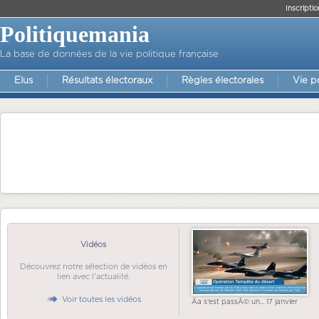
Inscriptio
Politiquemania
La base de données de la vie politique française
Elus
Résultats électoraux
Règles électorales
Vie p
Vidéos
Découvrez notre sélection de vidéos en
lien avec l'actualité.
Voir toutes les vidéos
Ãa s'est passÃ© un... 17 janvier