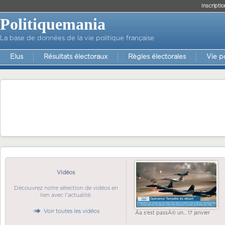
Inscriptio
Politiquemania
La base de données de la vie politique française
Elus
Résultats électoraux
Règles électorales
Vie p
Vidéos
Découvrez notre sélection de vidéos en
lien avec l'actualité.
Voir toutes les vidéos
Ãa s'est passÃ© un... 17 janvier