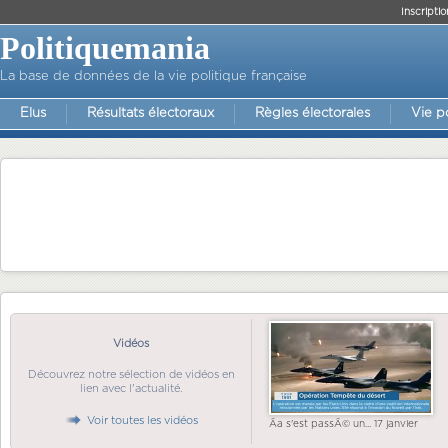
Inscriptio
Politiquemania
La base de données de la vie politique française
Elus
Résultats électoraux
Règles électorales
Vie p
Vidéos
Découvrez notre sélection de vidéos en
lien avec l'actualité.
Voir toutes les vidéos
Ãa s'est passÃ© un... 17 janvier