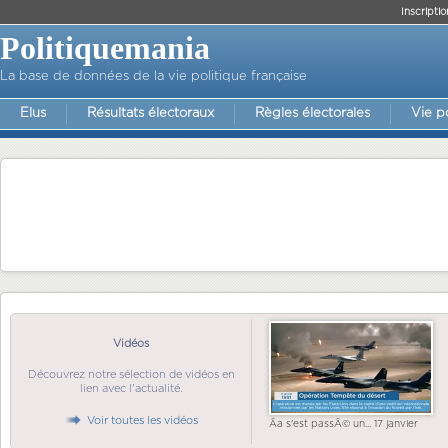
Inscriptio
Politiquemania
La base de données de la vie politique française
Elus
Résultats électoraux
Règles électorales
Vie p
Vidéos
Découvrez notre sélection de vidéos en
lien avec l'actualité.
Voir toutes les vidéos
Ãa s'est passÃ© un... 17 janvier