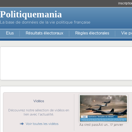
Inscriptio
Politiquemania
La base de données de la vie politique française
Elus
Résultats électoraux
Règles électorales
Vie p
Vidéos
Découvrez notre sélection de vidéos en
lien avec l'actualité.
Voir toutes les vidéos
Ãa s'est passÃ© un... 17 janvier