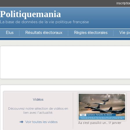
Inscriptio
Politiquemania
La base de données de la vie politique française
Elus
Résultats électoraux
Règles électorales
Vie p
Vidéos
Découvrez notre sélection de vidéos en
lien avec l'actualité.
Voir toutes les vidéos
Ãa s'est passÃ© un... 17 janvier