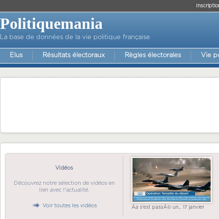
Inscriptio
Politiquemania
La base de données de la vie politique française
Elus
Résultats électoraux
Règles électorales
Vie p
Vidéos
Découvrez notre sélection de vidéos en
lien avec l'actualité.
Voir toutes les vidéos
Ãa s'est passÃ© un... 17 janvier