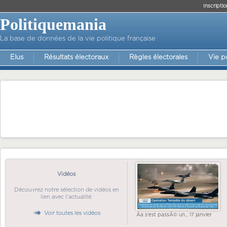
Inscriptio
Politiquemania
La base de données de la vie politique française
Elus
Résultats électoraux
Règles électorales
Vie p
Vidéos
Découvrez notre sélection de vidéos en
lien avec l'actualité.
Voir toutes les vidéos
Ãa s'est passÃ© un... 17 janvier