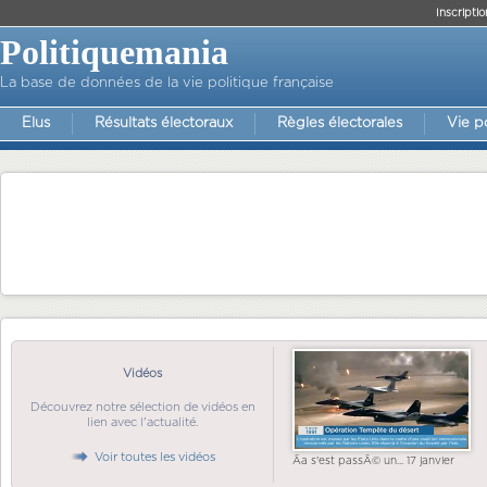
Inscriptio
Politiquemania
La base de données de la vie politique française
Elus
Résultats électoraux
Règles électorales
Vie p
Vidéos
Découvrez notre sélection de vidéos en
lien avec l'actualité.
Voir toutes les vidéos
Ãa s'est passÃ© un... 17 janvier