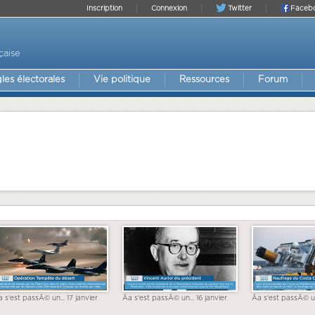
Inscription
Connexion
Twitter
Faceb
çaise
les électorales
Vie politique
Ressources
Forum
a s'est passÃ© un... 17 janvier
Ãa s'est passÃ© un... 16 janvier
Ãa s'est passÃ© un