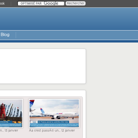
ook
Blog
... 13 janvier
Ãa s'est passÃ© un... 12 janvier