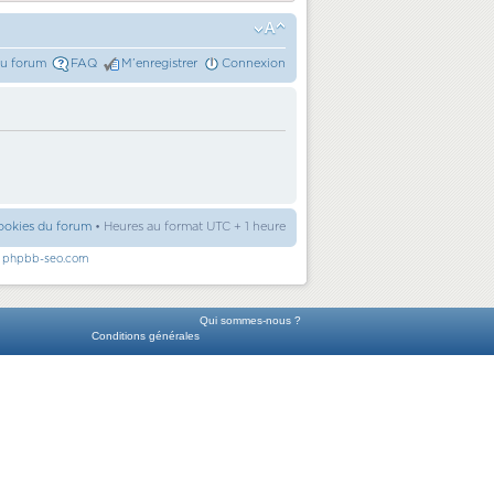
du forum
FAQ
M’enregistrer
Connexion
ookies du forum
• Heures au format UTC + 1 heure
r
phpbb-seo.com
Qui sommes-nous ?
Conditions générales