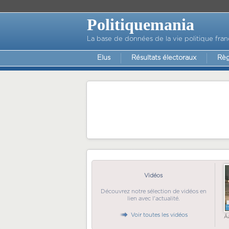
Politiquemania
La base de données de la vie politique fran
Elus
Résultats électoraux
Règ
Vidéos
Découvrez notre sélection de vidéos en
lien avec l'actualité.
Voir toutes les vidéos
Ã