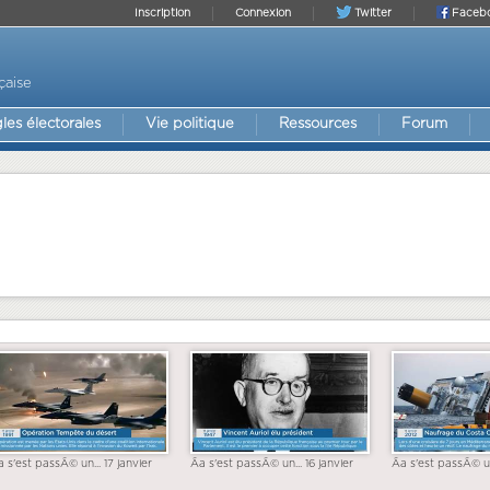
Inscription
Connexion
Twitter
Faceb
çaise
les électorales
Vie politique
Ressources
Forum
a s'est passÃ© un... 17 janvier
Ãa s'est passÃ© un... 16 janvier
Ãa s'est passÃ© un