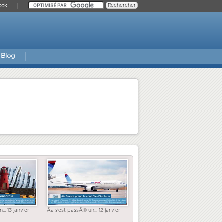
ook
Blog
... 13 janvier
Ãa s'est passÃ© un... 12 janvier