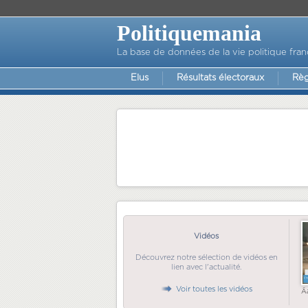
Politiquemania
La base de données de la vie politique fran
Elus
Résultats électoraux
Règ
Vidéos
Découvrez notre sélection de vidéos en
lien avec l'actualité.
Voir toutes les vidéos
Ã