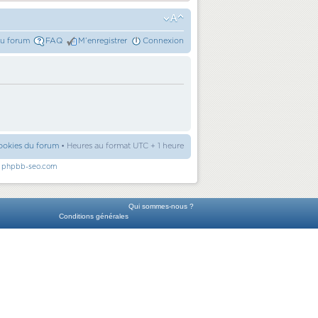
du forum
FAQ
M’enregistrer
Connexion
ookies du forum
• Heures au format UTC + 1 heure
r
phpbb-seo.com
Qui sommes-nous ?
Conditions générales