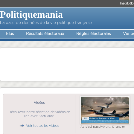
Inscriptio
Politiquemania
La base de données de la vie politique française
Elus
Résultats électoraux
Règles électorales
Vie p
Vidéos
Découvrez notre sélection de vidéos en
lien avec l'actualité.
Voir toutes les vidéos
Ãa s'est passÃ© un... 17 janvier