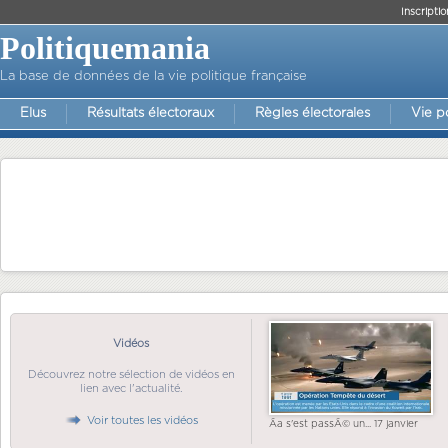
Inscriptio
Politiquemania
La base de données de la vie politique française
Elus
Résultats électoraux
Règles électorales
Vie p
Vidéos
Découvrez notre sélection de vidéos en
lien avec l'actualité.
Voir toutes les vidéos
Ãa s'est passÃ© un... 17 janvier