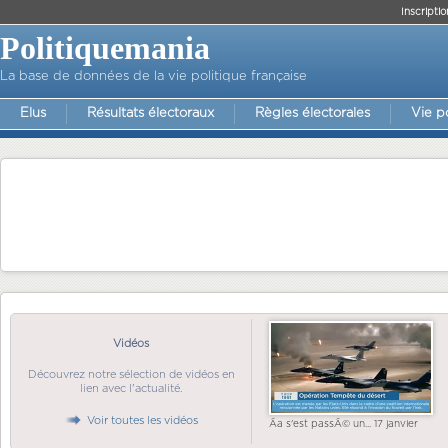
Inscriptio
Politiquemania
La base de données de la vie politique française
Elus
Résultats électoraux
Règles électorales
Vie p
Vidéos
Découvrez notre sélection de vidéos en
lien avec l'actualité.
Voir toutes les vidéos
Ãa s'est passÃ© un... 17 janvier