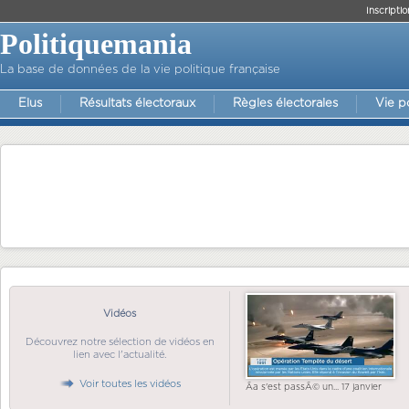
Inscriptio
Politiquemania
La base de données de la vie politique française
Elus
Résultats électoraux
Règles électorales
Vie p
Vidéos
Découvrez notre sélection de vidéos en
lien avec l'actualité.
Voir toutes les vidéos
Ãa s'est passÃ© un... 17 janvier