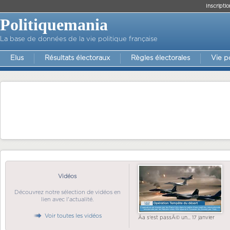
Inscriptio
Politiquemania
La base de données de la vie politique française
Elus
Résultats électoraux
Règles électorales
Vie p
Vidéos
Découvrez notre sélection de vidéos en
lien avec l'actualité.
Voir toutes les vidéos
Ãa s'est passÃ© un... 17 janvier