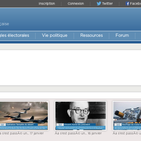
Inscription
Connexion
Twitter
Faceb
çaise
les électorales
Vie politique
Ressources
Forum
a s'est passÃ© un... 17 janvier
Ãa s'est passÃ© un... 16 janvier
Ãa s'est passÃ© un