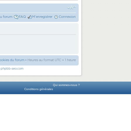
du forum
FAQ
M’enregistrer
Connexion
ookies du forum
• Heures au format UTC + 1 heure
r
phpbb-seo.com
Qui sommes-nous ?
Conditions générales