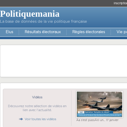
Inscriptio
Politiquemania
La base de données de la vie politique française
Elus
Résultats électoraux
Règles électorales
Vie p
Vidéos
Découvrez notre sélection de vidéos en
lien avec l'actualité.
Voir toutes les vidéos
Ãa s'est passÃ© un... 17 janvier