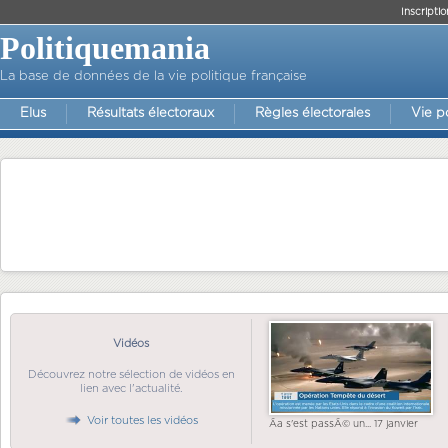
Inscriptio
Politiquemania
La base de données de la vie politique française
Elus
Résultats électoraux
Règles électorales
Vie p
Vidéos
Découvrez notre sélection de vidéos en
lien avec l'actualité.
Voir toutes les vidéos
Ãa s'est passÃ© un... 17 janvier