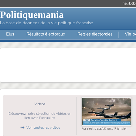
Inscriptio
Politiquemania
La base de données de la vie politique française
Elus
Résultats électoraux
Règles électorales
Vie p
Vidéos
Découvrez notre sélection de vidéos en
lien avec l'actualité.
Voir toutes les vidéos
Ãa s'est passÃ© un... 17 janvier