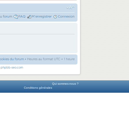
du forum
FAQ
M’enregistrer
Connexion
ookies du forum
• Heures au format UTC + 1 heure
r
phpbb-seo.com
Qui sommes-nous ?
Conditions générales