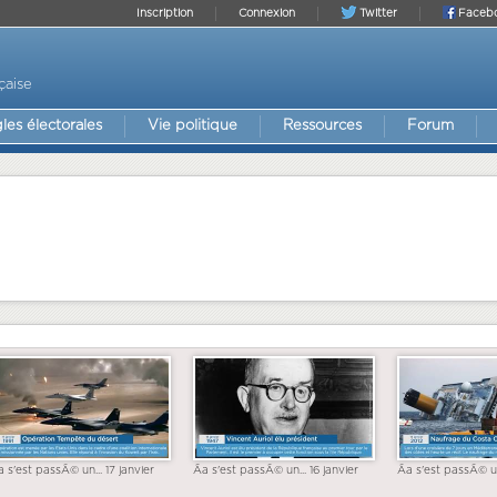
Inscription
Connexion
Twitter
Faceb
çaise
les électorales
Vie politique
Ressources
Forum
a s'est passÃ© un... 17 janvier
Ãa s'est passÃ© un... 16 janvier
Ãa s'est passÃ© un