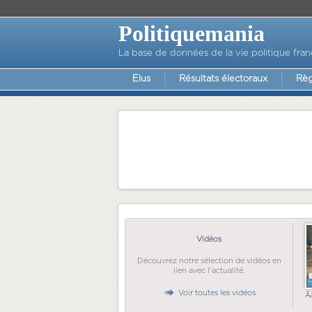
Politiquemania
La base de données de la vie politique fran
Elus
Résultats électoraux
Règ
Vidéos
Découvrez notre sélection de vidéos en
lien avec l'actualité.
Voir toutes les vidéos
Ã