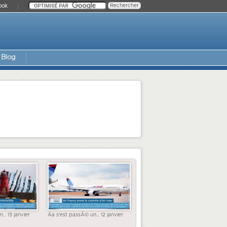
ook
Blog
... 13 janvier
Ãa s'est passÃ© un... 12 janvier