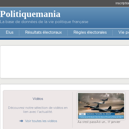
Inscriptio
Politiquemania
La base de données de la vie politique française
Elus
Résultats électoraux
Règles électorales
Vie p
Vidéos
Découvrez notre sélection de vidéos en
lien avec l'actualité.
Voir toutes les vidéos
Ãa s'est passÃ© un... 17 janvier