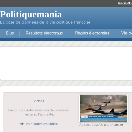
Inscriptio
Politiquemania
La base de données de la vie politique française
Elus
Résultats électoraux
Règles électorales
Vie p
Vidéos
Découvrez notre sélection de vidéos en
lien avec l'actualité.
Voir toutes les vidéos
Ãa s'est passÃ© un... 17 janvier