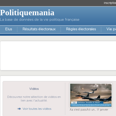
Inscriptio
Politiquemania
La base de données de la vie politique française
Elus
Résultats électoraux
Règles électorales
Vie p
Vidéos
Découvrez notre sélection de vidéos en
lien avec l'actualité.
Voir toutes les vidéos
Ãa s'est passÃ© un... 17 janvier