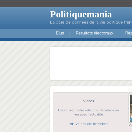
Politiquemania
La base de données de la vie politique fran
Elus
Résultats électoraux
Règ
Vidéos
Découvrez notre sélection de vidéos en
lien avec l'actualité.
Voir toutes les vidéos
Ã