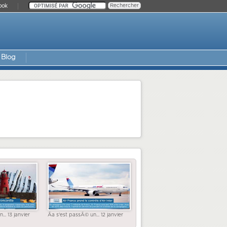
ook
Blog
... 13 janvier
Ãa s'est passÃ© un... 12 janvier