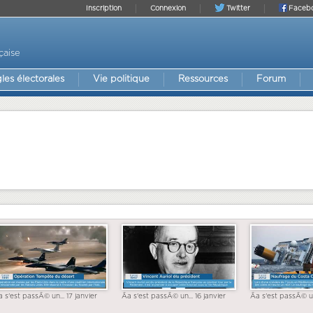
Inscription
Connexion
Twitter
Faceb
çaise
les électorales
Vie politique
Ressources
Forum
a s'est passÃ© un... 17 janvier
Ãa s'est passÃ© un... 16 janvier
Ãa s'est passÃ© un