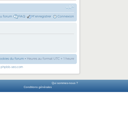
du forum
FAQ
M’enregistrer
Connexion
ookies du forum
• Heures au format UTC + 1 heure
r
phpbb-seo.com
Qui sommes-nous ?
Conditions générales