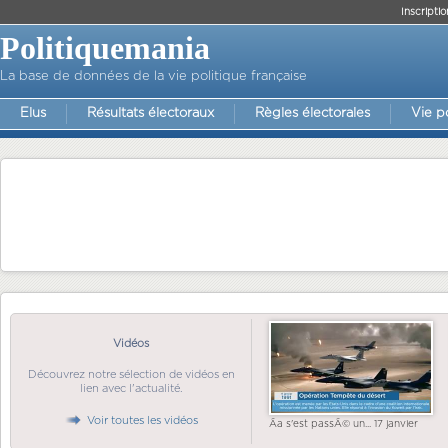
Inscriptio
Politiquemania
La base de données de la vie politique française
Elus
Résultats électoraux
Règles électorales
Vie p
Vidéos
Découvrez notre sélection de vidéos en
lien avec l'actualité.
Voir toutes les vidéos
Ãa s'est passÃ© un... 17 janvier