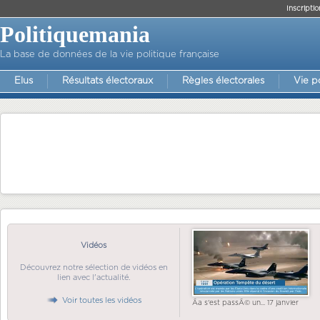
Inscriptio
Politiquemania
La base de données de la vie politique française
Elus
Résultats électoraux
Règles électorales
Vie p
Vidéos
Découvrez notre sélection de vidéos en
lien avec l'actualité.
Voir toutes les vidéos
Ãa s'est passÃ© un... 17 janvier