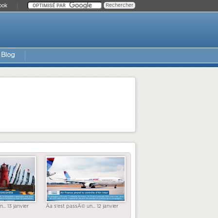
ook
Blog
... 13 janvier
Ãa s'est passÃ© un... 12 janvier