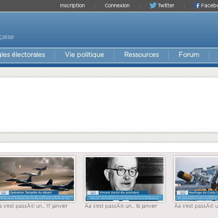
Inscription
Connexion
Twitter
Faceb
çaise
les électorales
Vie politique
Ressources
Forum
a s'est passÃ© un... 17 janvier
Ãa s'est passÃ© un... 16 janvier
Ãa s'est passÃ© un