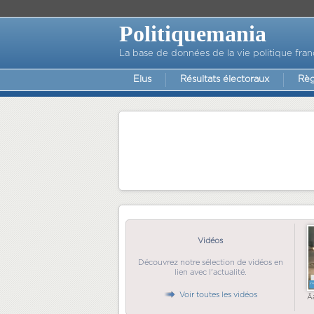
Politiquemania
La base de données de la vie politique fran
Elus
Résultats électoraux
Règ
Vidéos
Découvrez notre sélection de vidéos en
lien avec l'actualité.
Voir toutes les vidéos
Ã