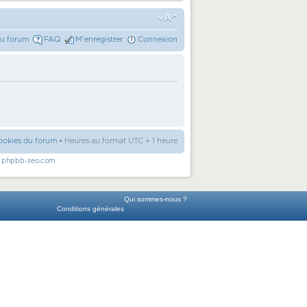
du forum
FAQ
M’enregistrer
Connexion
ookies du forum
• Heures au format UTC + 1 heure
r
phpbb-seo.com
Qui sommes-nous ?
Conditions générales