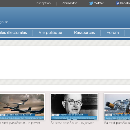
Inscription
Connexion
Twitter
Faceb
çaise
les électorales
Vie politique
Ressources
Forum
a s'est passÃ© un... 17 janvier
Ãa s'est passÃ© un... 16 janvier
Ãa s'est passÃ© un