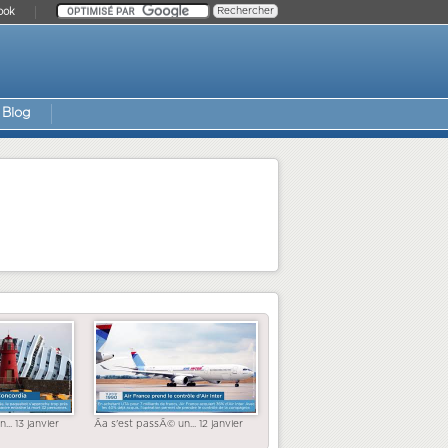
ook
Blog
... 13 janvier
Ãa s'est passÃ© un... 12 janvier