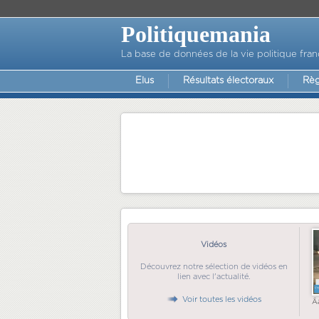
Politiquemania
La base de données de la vie politique fran
Elus
Résultats électoraux
Règ
Vidéos
Découvrez notre sélection de vidéos en
lien avec l'actualité.
Voir toutes les vidéos
Ã