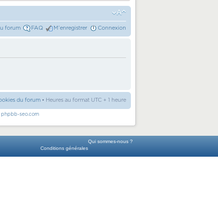
du forum
FAQ
M’enregistrer
Connexion
ookies du forum
• Heures au format UTC + 1 heure
r
phpbb-seo.com
Qui sommes-nous ?
Conditions générales