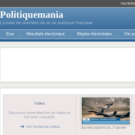
Inscriptio
Politiquemania
La base de données de la vie politique française
Elus
Résultats électoraux
Règles électorales
Vie p
Vidéos
Découvrez notre sélection de vidéos en
lien avec l'actualité.
Voir toutes les vidéos
Ãa s'est passÃ© un... 17 janvier