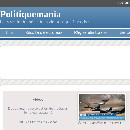
Inscriptio
Politiquemania
La base de données de la vie politique française
Elus
Résultats électoraux
Règles électorales
Vie p
Vidéos
Découvrez notre sélection de vidéos en
lien avec l'actualité.
Voir toutes les vidéos
Ãa s'est passÃ© un... 17 janvier