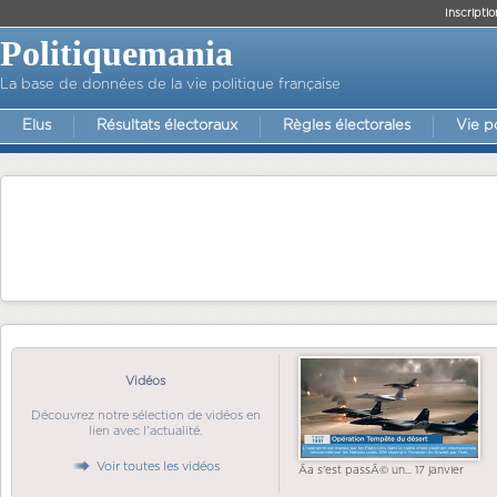
Inscriptio
Politiquemania
La base de données de la vie politique française
Elus
Résultats électoraux
Règles électorales
Vie p
Vidéos
Découvrez notre sélection de vidéos en
lien avec l'actualité.
Voir toutes les vidéos
Ãa s'est passÃ© un... 17 janvier