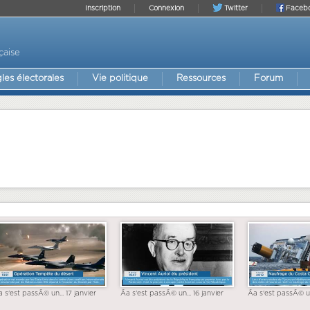
Inscription
Connexion
Twitter
Faceb
çaise
les électorales
Vie politique
Ressources
Forum
a s'est passÃ© un... 17 janvier
Ãa s'est passÃ© un... 16 janvier
Ãa s'est passÃ© un