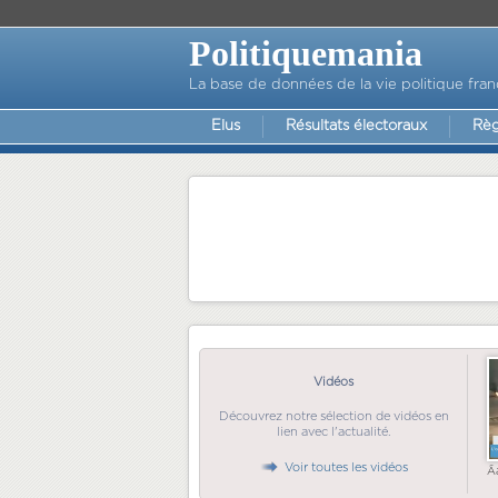
Politiquemania
La base de données de la vie politique fran
Elus
Résultats électoraux
Règ
Vidéos
Découvrez notre sélection de vidéos en
lien avec l'actualité.
Voir toutes les vidéos
Ã