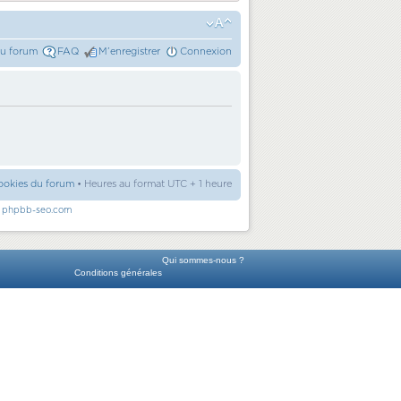
du forum
FAQ
M’enregistrer
Connexion
ookies du forum
• Heures au format UTC + 1 heure
r
phpbb-seo.com
Qui sommes-nous ?
Conditions générales