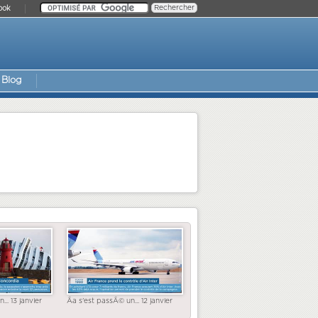
ook
Blog
... 13 janvier
Ãa s'est passÃ© un... 12 janvier