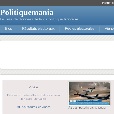
Inscriptio
Politiquemania
La base de données de la vie politique française
Elus
Résultats électoraux
Règles électorales
Vie p
Vidéos
Découvrez notre sélection de vidéos en
lien avec l'actualité.
Voir toutes les vidéos
Ãa s'est passÃ© un... 17 janvier