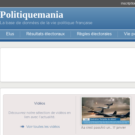
Inscriptio
Politiquemania
La base de données de la vie politique française
Elus
Résultats électoraux
Règles électorales
Vie p
Vidéos
Découvrez notre sélection de vidéos en
lien avec l'actualité.
Voir toutes les vidéos
Ãa s'est passÃ© un... 17 janvier