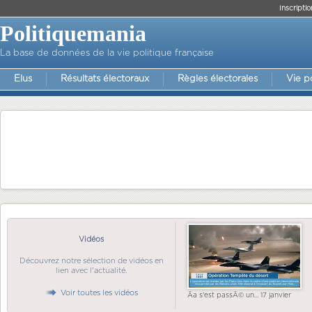
Inscriptio
Politiquemania
La base de données de la vie politique française
Elus
Résultats électoraux
Règles électorales
Vie p
Vidéos
Découvrez notre sélection de vidéos en
lien avec l'actualité.
Voir toutes les vidéos
Ãa s'est passÃ© un... 17 janvier