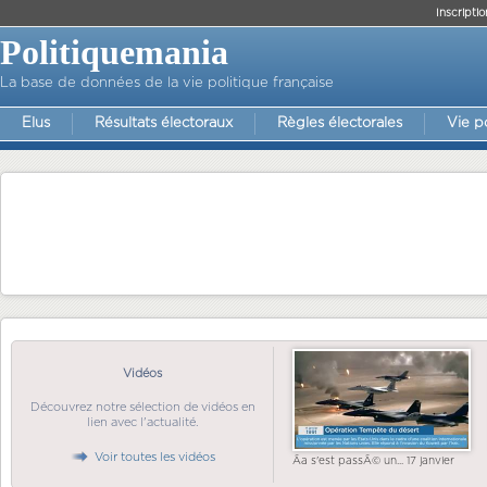
Inscriptio
Politiquemania
La base de données de la vie politique française
Elus
Résultats électoraux
Règles électorales
Vie p
Vidéos
Découvrez notre sélection de vidéos en
lien avec l'actualité.
Voir toutes les vidéos
Ãa s'est passÃ© un... 17 janvier