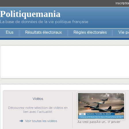
Inscriptio
Politiquemania
La base de données de la vie politique française
Elus
Résultats électoraux
Règles électorales
Vie p
Vidéos
Découvrez notre sélection de vidéos en
lien avec l'actualité.
Voir toutes les vidéos
Ãa s'est passÃ© un... 17 janvier