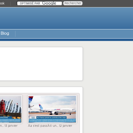
ook
Blog
... 13 janvier
Ãa s'est passÃ© un... 12 janvier