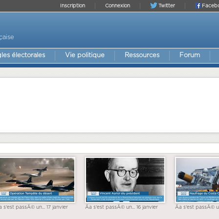
Inscription
Connexion
Twitter
Faceb
çaise
les électorales
Vie politique
Ressources
Forum
a s'est passÃ© un... 17 janvier
Ãa s'est passÃ© un... 16 janvier
Ãa s'est passÃ© un