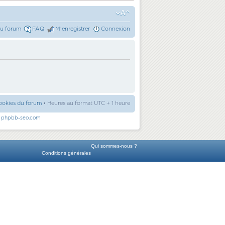
du forum
FAQ
M’enregistrer
Connexion
ookies du forum
• Heures au format UTC + 1 heure
r
phpbb-seo.com
Qui sommes-nous ?
Conditions générales