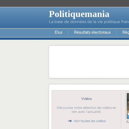
Politiquemania
La base de données de la vie politique fran
Elus
Résultats électoraux
Règ
Vidéos
Découvrez notre sélection de vidéos en
lien avec l'actualité.
Voir toutes les vidéos
Ã