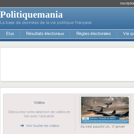
Inscriptio
Politiquemania
La base de données de la vie politique française
Elus
Résultats électoraux
Règles électorales
Vie p
Vidéos
Découvrez notre sélection de vidéos en
lien avec l'actualité.
Voir toutes les vidéos
Ãa s'est passÃ© un... 17 janvier