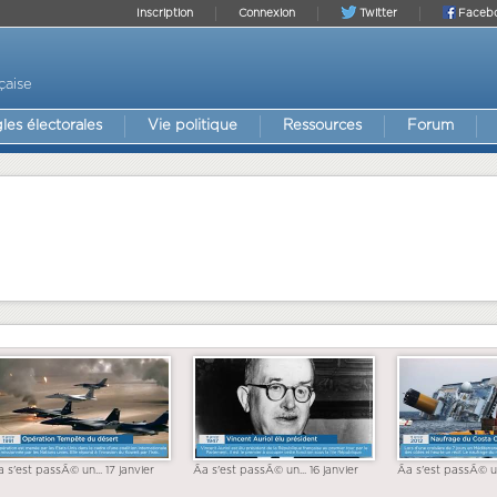
Inscription
Connexion
Twitter
Faceb
çaise
les électorales
Vie politique
Ressources
Forum
a s'est passÃ© un... 17 janvier
Ãa s'est passÃ© un... 16 janvier
Ãa s'est passÃ© un