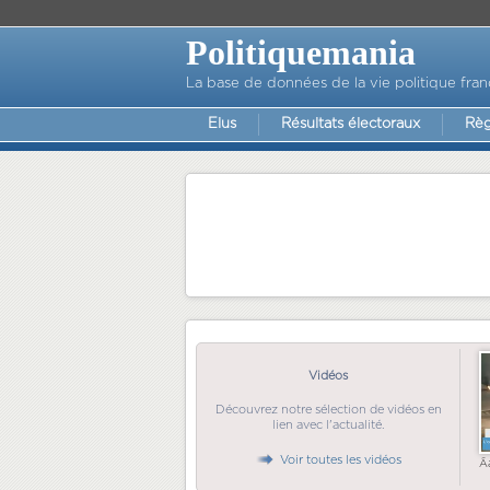
Politiquemania
La base de données de la vie politique fran
Elus
Résultats électoraux
Règ
Vidéos
Découvrez notre sélection de vidéos en
lien avec l'actualité.
Voir toutes les vidéos
Ã