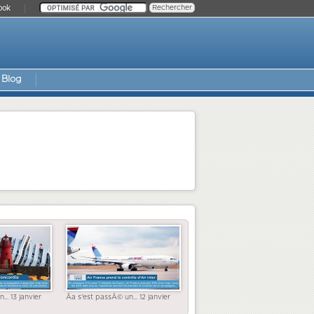
ook
Blog
... 13 janvier
Ãa s'est passÃ© un... 12 janvier