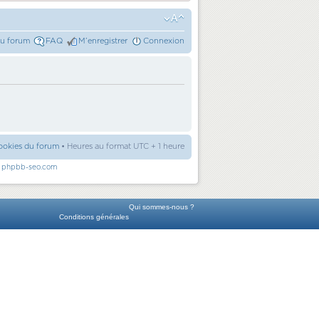
du forum
FAQ
M’enregistrer
Connexion
ookies du forum
• Heures au format UTC + 1 heure
r
phpbb-seo.com
Qui sommes-nous ?
Conditions générales