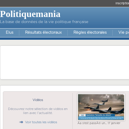
Inscriptio
Politiquemania
La base de données de la vie politique française
Elus
Résultats électoraux
Règles électorales
Vie p
Vidéos
Découvrez notre sélection de vidéos en
lien avec l'actualité.
Voir toutes les vidéos
Ãa s'est passÃ© un... 17 janvier