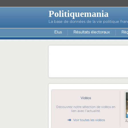
Politiquemania
La base de données de la vie politique fran
Elus
Résultats électoraux
Règ
Vidéos
Découvrez notre sélection de vidéos en
lien avec l'actualité.
Voir toutes les vidéos
Ã