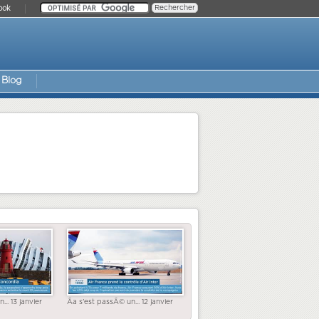
ook
Blog
... 13 janvier
Ãa s'est passÃ© un... 12 janvier