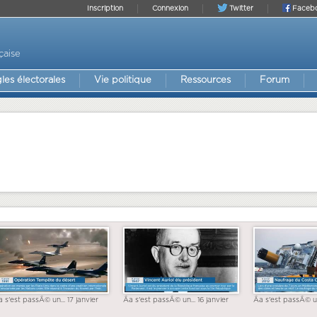
Inscription
Connexion
Twitter
Faceb
çaise
les électorales
Vie politique
Ressources
Forum
a s'est passÃ© un... 17 janvier
Ãa s'est passÃ© un... 16 janvier
Ãa s'est passÃ© un