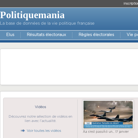
Inscriptio
Politiquemania
La base de données de la vie politique française
Elus
Résultats électoraux
Règles électorales
Vie p
Vidéos
Découvrez notre sélection de vidéos en
lien avec l'actualité.
Voir toutes les vidéos
Ãa s'est passÃ© un... 17 janvier