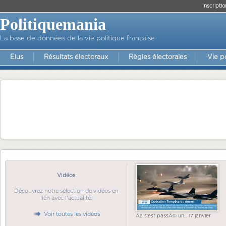
Inscriptio
Politiquemania
La base de données de la vie politique française
Elus
Résultats électoraux
Règles électorales
Vie p
Vidéos
Découvrez notre sélection de vidéos en
lien avec l'actualité.
Voir toutes les vidéos
Ãa s'est passÃ© un... 17 janvier