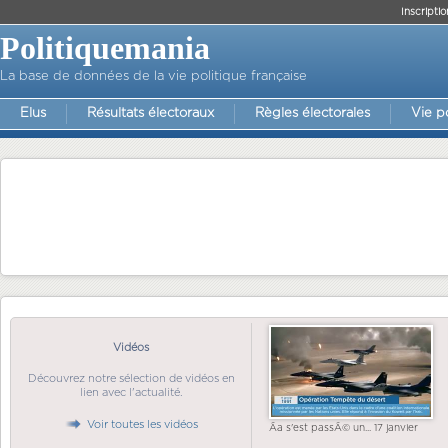
Inscriptio
Politiquemania
La base de données de la vie politique française
Elus
Résultats électoraux
Règles électorales
Vie p
Vidéos
Découvrez notre sélection de vidéos en
lien avec l'actualité.
Voir toutes les vidéos
Ãa s'est passÃ© un... 17 janvier