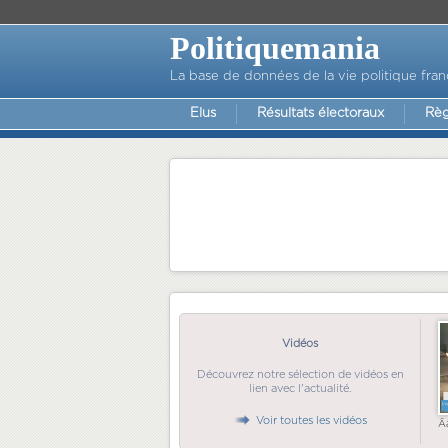
Politiquemania
La base de données de la vie politique fran
Elus
Résultats électoraux
Règ
Vidéos
Découvrez notre sélection de vidéos en
lien avec l'actualité.
Voir toutes les vidéos
Ã