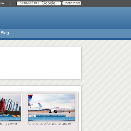
ook
Blog
... 13 janvier
Ãa s'est passÃ© un... 12 janvier