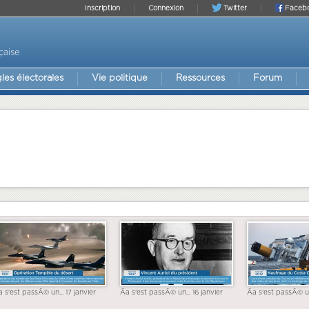
Inscription
Connexion
Twitter
Faceb
çaise
les électorales
Vie politique
Ressources
Forum
a s'est passÃ© un... 17 janvier
Ãa s'est passÃ© un... 16 janvier
Ãa s'est passÃ© un