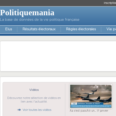
Inscriptio
Politiquemania
La base de données de la vie politique française
Elus
Résultats électoraux
Règles électorales
Vie p
Vidéos
Découvrez notre sélection de vidéos en
lien avec l'actualité.
Voir toutes les vidéos
Ãa s'est passÃ© un... 17 janvier